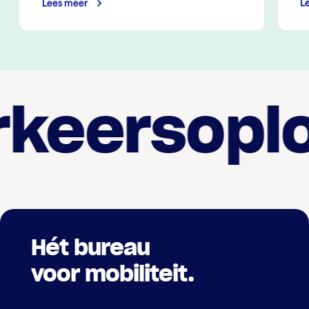
Lees meer
L
keersoplo
Hét bureau
voor mobiliteit.