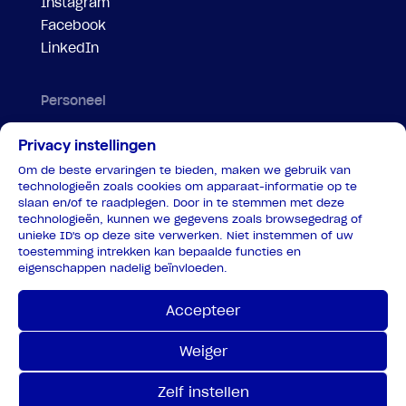
Instagram
Facebook
LinkedIn
Personeel
Evenementenregelaar
Privacy instellingen
Motorbegeleiding
Om de beste ervaringen te bieden, maken we gebruik van
Parkeersteward
technologieën zoals cookies om apparaat-informatie op te
Portier
slaan en/of te raadplegen. Door in te stemmen met deze
technologieën, kunnen we gegevens zoals browsegedrag of
Veiligheidspersoon tram
unieke ID's op deze site verwerken. Niet instemmen of uw
Verkeersregelaar
toestemming intrekken kan bepaalde functies en
eigenschappen nadelig beïnvloeden.
Verkeersregelaar coördinator
Privacy
Accepteer
Weiger
Zelf instellen
© Binck verkeer 2026