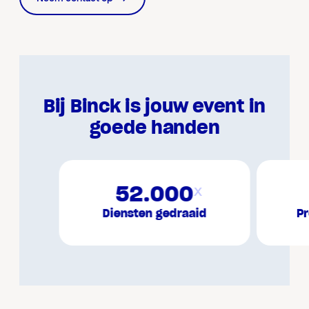
Bij Binck is jouw event in
goede handen
52.000
x
Diensten gedraaid
Pr