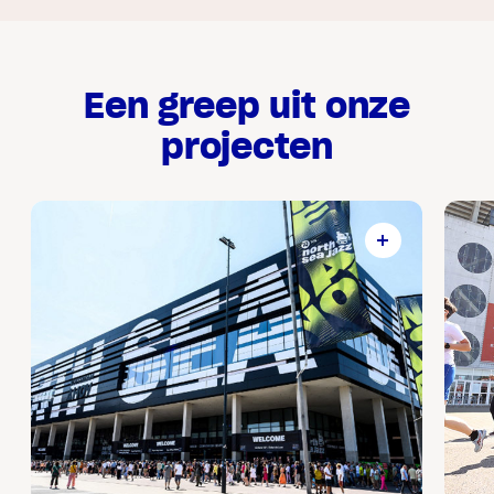
Een greep uit onze
projecten
75.000 bezoekers
90 verkeersregelaars
1 projectmanager
1 teamleider
2 coördinatoren