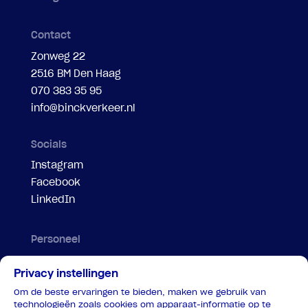
Contact
Zonweg 22
2516 BM Den Haag
070 383 35 95
info@binckverkeer.nl
Socials
Instagram
Facebook
LinkedIn
Personeel
Evenementenregelaar
Privacy instellingen
Motorbegeleiding
Om de beste ervaringen te bieden, maken we gebruik van
Parkeersteward
technologieën zoals cookies om apparaat-informatie op te