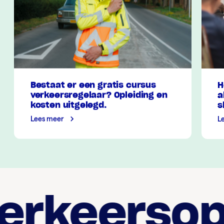
Bestaat er een gratis cursus
H
verkeersregelaar? Opleiding en
a
kosten uitgelegd.
s
Lees meer
L
rkeersopl