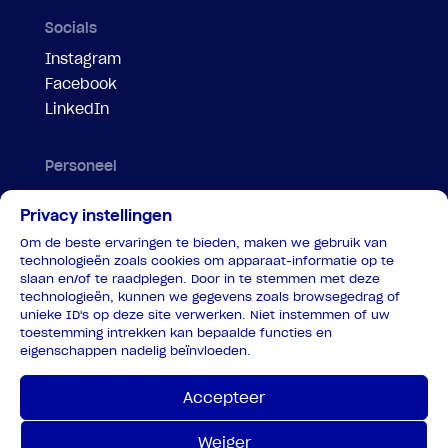
Socials
Instagram
Facebook
LinkedIn
Personeel
Evenementenregelaar
Privacy instellingen
Motorbegeleiding
Om de beste ervaringen te bieden, maken we gebruik van
Parkeersteward
technologieën zoals cookies om apparaat-informatie op te
Portier
slaan en/of te raadplegen. Door in te stemmen met deze
technologieën, kunnen we gegevens zoals browsegedrag of
Veiligheidspersoon tram
unieke ID's op deze site verwerken. Niet instemmen of uw
Verkeersregelaar
toestemming intrekken kan bepaalde functies en
eigenschappen nadelig beïnvloeden.
Verkeersregelaar coördinator
Privacy
Accepteer
Weiger