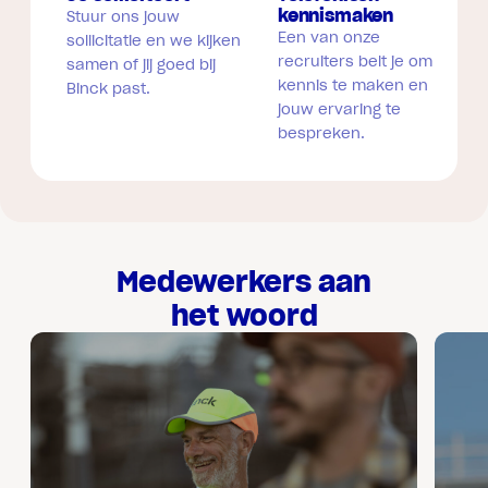
kennismaken
Stuur ons jouw
Een van onze
sollicitatie en we kijken
recruiters belt je om
samen of jij goed bij
kennis te maken en
Binck past.
jouw ervaring te
bespreken.
Medewerkers aan
het woord