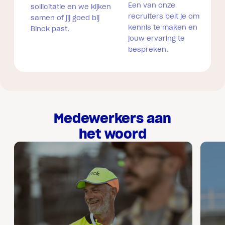
Een van onze
sollicitatie en we kijken
recruiters belt je om
samen of jij goed bij
kennis te maken en
Binck past.
jouw ervaring te
bespreken.
Medewerkers aan
het woord